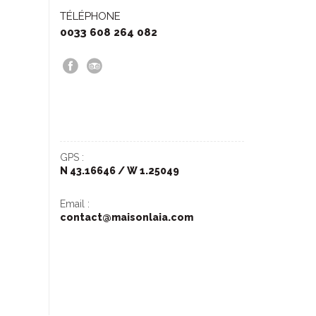
TÉLÉPHONE
0033 608 264 082
GPS :
N 43.16646 / W 1.25049
Email :
contact@maisonlaia.com